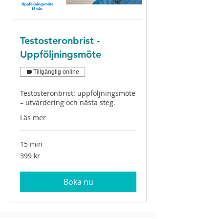
Testosteronbrist -
Uppföljningsmöte
Tillgänglig online
Testosteronbrist: uppföljningsmöte
– utvärdering och nästa steg.
Läs mer
15 min
399
399 kr
svenska
kronor
Boka nu