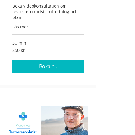
Boka videokonsultation om
testosteronbrist – utredning och
plan.
Läs mer
30 min
850
850 kr
svenska
kronor
Boka nu