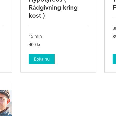
Rådgivning kring
F
kost )
3
85
15 min
8
sv
kr
400
400 kr
svenska
kronor
Boka nu