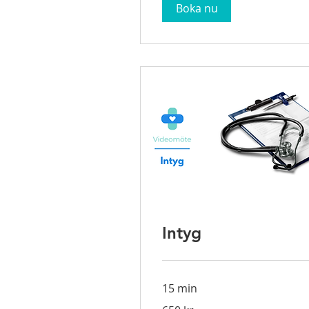
Boka nu
Intyg
15 min
650