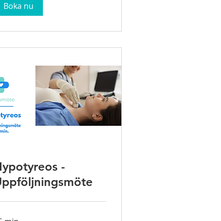
Boka nu
ypotyreos -
ppföljningsmöte