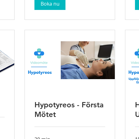
Boka nu
Hypotyreos - Första
H
Mötet
U