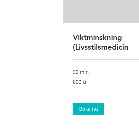
Viktminskning
(Livsstilsmedicin
30 min
800
800 kr
svenska
kronor
Boka nu