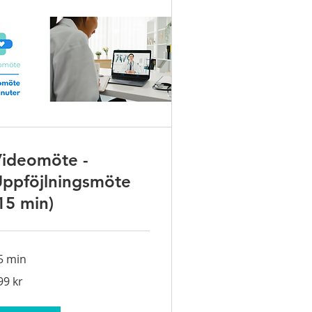
ideomöte -
ppföjlningsmöte
15 min)
5 min
9
99 kr
enska
onor