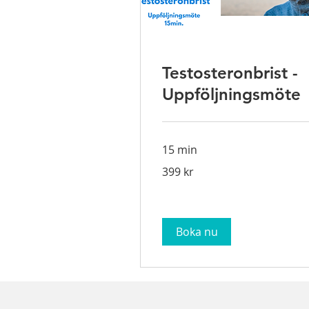
Testosteronbrist -
Uppföljningsmöte
15 min
399
399 kr
svenska
kronor
Boka nu