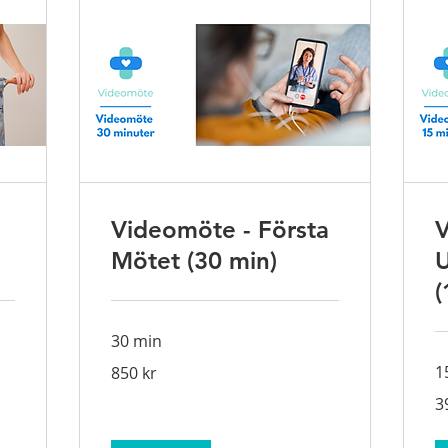
Videomöte - Första
V
Mötet (30 min)
U
(
30 min
850
1
850 kr
svenska
kronor
39
3
sv
kr