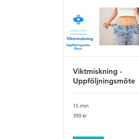
Viktmiskning -
Uppföljningsmöte
15 min
399
399 kr
svenska
kronor