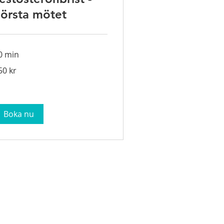
örsta mötet
0 min
0
50 kr
enska
onor
Boka nu