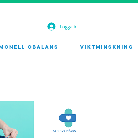
Logga in
monell obalans
Viktminskning