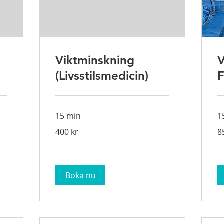
Viktminskning
V
(Livsstilsmedicin)
F
15 min
1
400
85
400 kr
8
svenska
sv
kronor
kr
Boka nu