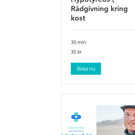
Rådgivning kring
kost
30 min
30
30 kr
svenska
kronor
Boka nu